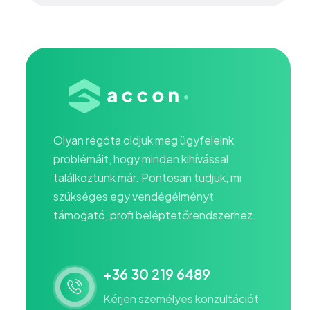
Olyan régóta oldjuk meg ügyfeleink
problémáit, hogy minden kihívással
találkoztunk már. Pontosan tudjuk, mi
szükséges egy vendégélményt
támogató, profi beléptetőrendszerhez.
+36 30 219 6489
Kérjen személyes konzultációt