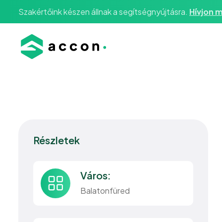
Szakértőink készen állnak a segítségnyújtásra.
Hívjon m
Részletek
Város:
Balatonfüred