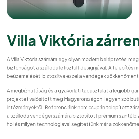
Villa Viktória zárr
A Villa Viktória számára egy olyan modern beléptetési meg
biztonságot a szálloda letisztult designjával. A telepíté
beüzemelését, biztosítva ezzel a vendégek zökkenőment
A megbízhatóság és a gyakorlati tapasztalat a legjobb gar
projektet valósított meg Magyarországon, legyen szó butik
intézményekről. Referenciáink nem csupán telepített zár
a szálloda vendégei számára biztosított prémium szintű b
hol és milyen technológiával segítettünk már a zökken