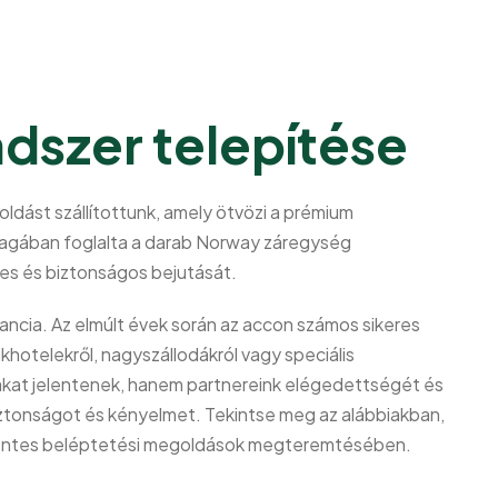
endszer telepítése
oldást szállítottunk, amely ötvözi a prémium
s magában foglalta a darab Norway záregység
es és biztonságos bejutását.
ancia. Az elmúlt évek során az accon számos sikeres
hotelekről, nagyszállodákról vagy speciális
akat jelentenek, hanem partnereink elégedettségét és
iztonságot és kényelmet. Tekintse meg az alábbiakban,
őmentes beléptetési megoldások megteremtésében.