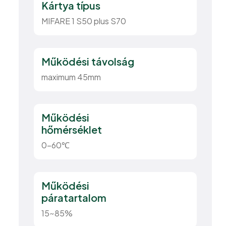
Kártya típus
MIFARE 1 S50 plus S70
Működési távolság
maximum 45mm
Működési
hőmérséklet
0-60℃
Működési
páratartalom
15~85%