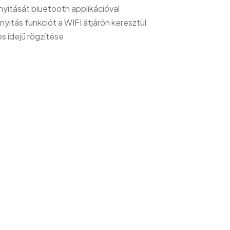
nyitását bluetooth applikációval
nyitás funkciót a WIFI átjárón keresztül
s idejű rögzítése