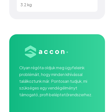
3.2 kg
Olyan régóta oldjuk meg ügyfeleink
problémáit, hogy minden kihívással
találkoztunk már. Pontosan tudjuk, mi
szükséges egy vendégélményt
támogató, profi beléptetőrendszerhez.