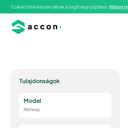
Szakértőink készen állnak a segítségnyújtásra.
Hívjon m
Tulajdonságok
Model
Norway