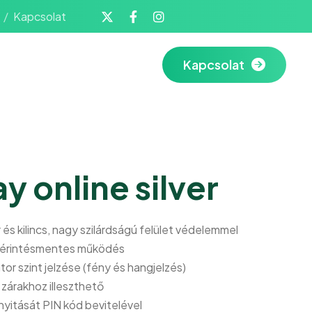
Kapcsolat
Kapcsolat
 online silver
 és kilincs, nagy szilárdságú felület védelemmel
, érintésmentes működés
or szint jelzése (fény és hangjelzés)
zárakhoz illeszthető
nyitását PIN kód bevitelével