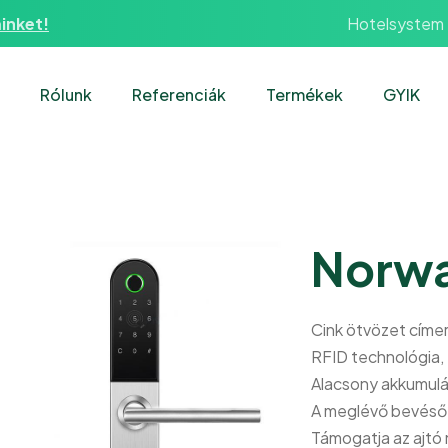
Hotelsystem
inket!
Rólunk
Referenciák
Termékek
GYIK
Norway
Cink ötvözet címer
RFID technológia
Alacsony akkumulát
A meglévő bevéső 
Támogatja az ajtó 