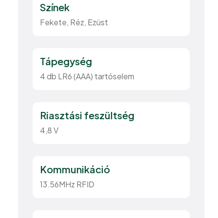
Színek
Fekete, Réz, Ezüst
Tápegység
4 db LR6 (AAA) tartóselem
Riasztási feszültség
4,8 V
Kommunikáció
13.56MHz RFID