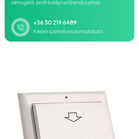
támogató, profi beléptetőrendszerhez.
+36 30 219 6489
Kérjen személyes konzultációt