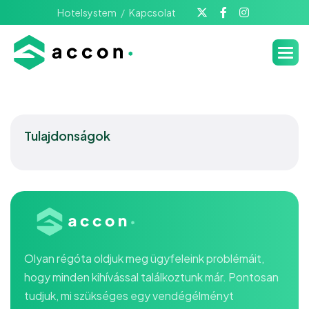
Hotelsystem
Kapcsolat
Tulajdonságok
Olyan régóta oldjuk meg ügyfeleink problémáit,
hogy minden kihívással találkoztunk már. Pontosan
tudjuk, mi szükséges egy vendégélményt