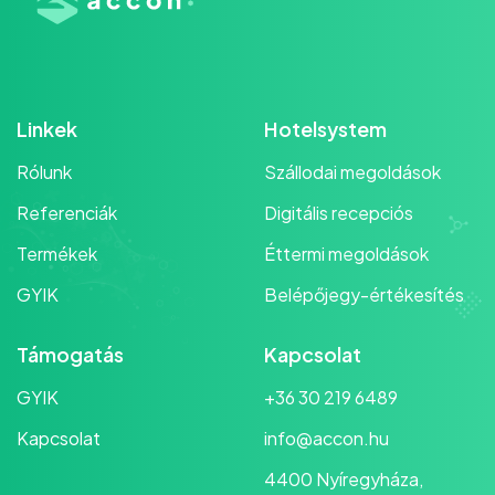
Linkek
Hotelsystem
Rólunk
Szállodai megoldások
Referenciák
Digitális recepciós
Termékek
Éttermi megoldások
GYIK
Belépőjegy-értékesítés
Támogatás
Kapcsolat
GYIK
+36 30 219 6489
Kapcsolat
info@accon.hu
4400 Nyíregyháza,