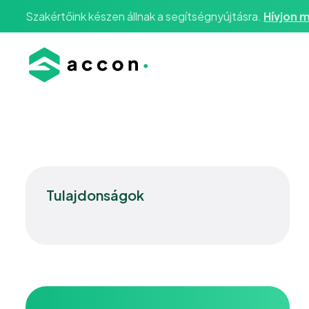
Szakértőink készen állnak a segítségnyújtásra.
Hívjon m
Tulajdonságok