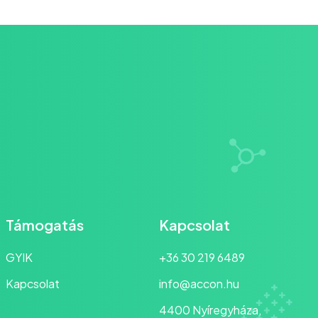
Támogatás
Kapcsolat
GYIK
+36 30 219 6489
Kapcsolat
info@accon.hu
4400 Nyíregyháza,