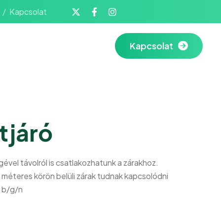
Kapcsolat
Kapcsolat
tjáró
gével távolról is csatlakozhatunk a zárakhoz.
7 méteres körön belüli zárak tudnak kapcsolódni
1 b/g/n