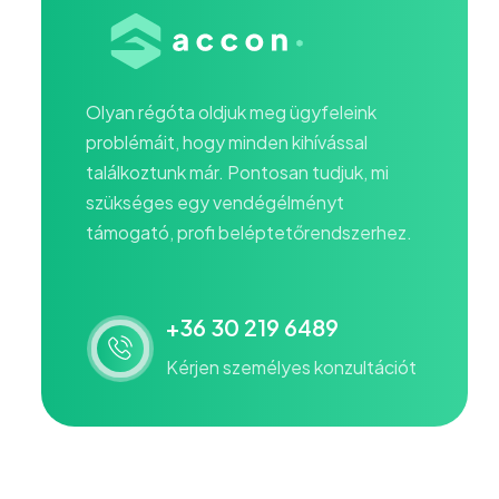
Olyan régóta oldjuk meg ügyfeleink
problémáit, hogy minden kihívással
találkoztunk már. Pontosan tudjuk, mi
szükséges egy vendégélményt
támogató, profi beléptetőrendszerhez.
+36 30 219 6489
Kérjen személyes konzultációt