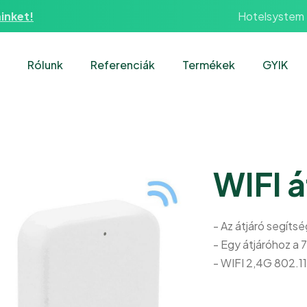
Hotelsystem
inket!
Rólunk
Referenciák
Termékek
GYIK
WIFI á
- Az átjáró segítsé
- Egy átjáróhoz a 
- WIFI 2,4G 802.1