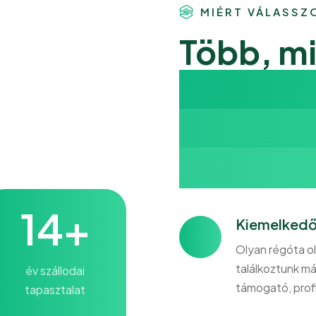
MIÉRT VÁLASSZ
Több, mi
Minőség,
zökken
partner
24
+
Kiemelkedő 
Olyan régóta ol
találkoztunk m
év szállodai
támogató, prof
tapasztalat