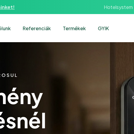
Hotelsystem
inket!
ólunk
Referenciák
Termékek
GYIK
ROSUL
mény
ésnél