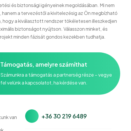
ptetési és biztonsági igényeinek megoldásában. Mi nem
 hanem a tervezéstől a kivitelezésig az Ön megbízható
a, hogy a kiválasztott rendszer tökéletesen illeszkedjen
ximális biztonságot nyújtson. Válasszon minket, és
projekt minden fázisát gondos kezekben tudhatja.
Támogatás, amelyre számíthat
Számunkra a támogatás a partnerség része – vegye
fel velünk a kapcsolatot, ha kérdése van.
+36 30 219 6489
tunk van
nk