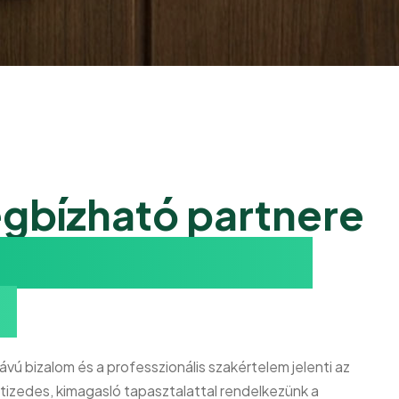
gbízható partnere
sági megoldások
.
vú bizalom és a professzionális szakértelem jelenti az
tizedes, kimagasló tapasztalattal rendelkezünk a