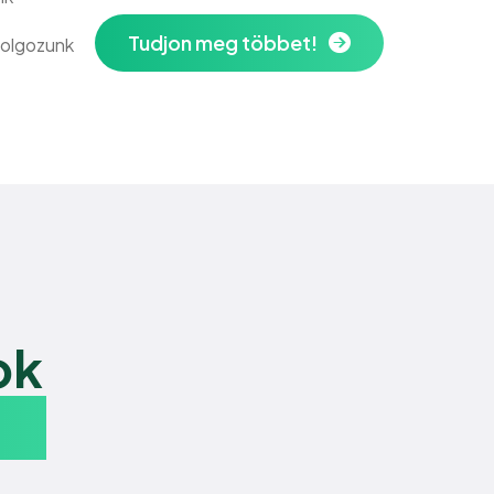
Tudjon meg többet!
dolgozunk
ok
t.