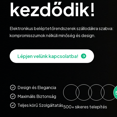
kezdődik!
Elektronikus beléptetőrendszerek szállodákra szabva:
kompromisszumok nélküli minőség és design.
Lépjen velünk kapcsolatba!
Design és Elegancia
Maximális Biztonság
Teljes körű Szolgáltatás
500
+ sikeres telepítés