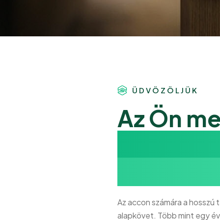
ÜDVÖZÖLJÜK
Az Ön me
a bizton
területén
Az accon számára a hosszú tá
alapkövet. Több mint egy év