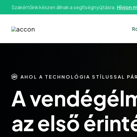
Szakértőink készen állnak a segítségnyújtásra.
Hívjon m
R
AHOL A TECHNOLÓGIA STÍLUSSAL PÁ
A vendégél
az első érint