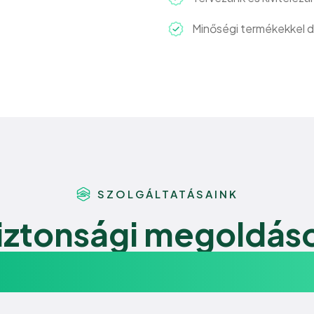
Minőségi termékekkel 
SZOLGÁLTATÁSAINK
iztonsági megoldás
endégei kényelméér