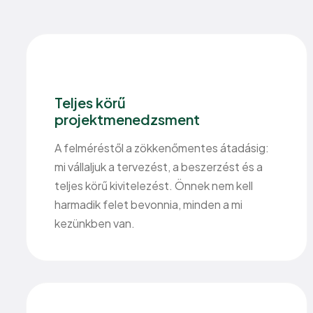
Teljes körű
projektmenedzsment
A felméréstől a zökkenőmentes átadásig:
mi vállaljuk a tervezést, a beszerzést és a
teljes körű kivitelezést. Önnek nem kell
harmadik felet bevonnia, minden a mi
kezünkben van.