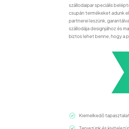
szállodaipar speciális belé
csupán termékeket adunk el,
partnerei leszünk, garantálv
szállodája designjához és ma
biztos lehet benne, hogy a 
Kiemelkedő tapasztala
Tervezünk és kivitelezü