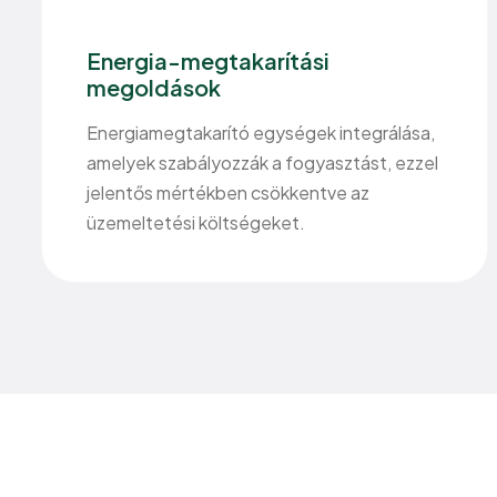
Energia-megtakarítási
megoldások
Energiamegtakarító egységek integrálása,
amelyek szabályozzák a fogyasztást, ezzel
jelentős mértékben csökkentve az
üzemeltetési költségeket.