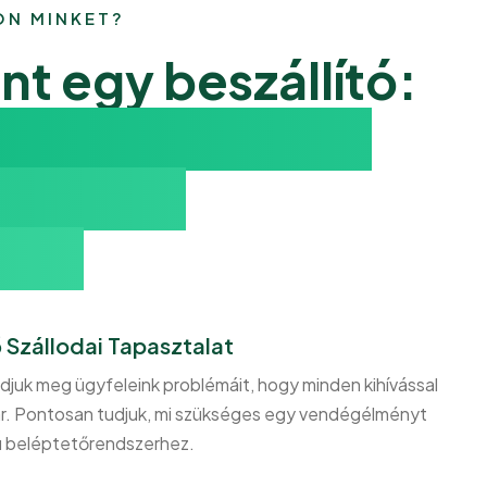
ON MINKET?
nt egy beszállító:
 Tapasztalat és
őmentes
ség.
Szállodai Tapasztalat
djuk meg ügyfeleink problémáit, hogy minden kihívással
ár. Pontosan tudjuk, mi szükséges egy vendégélményt
i beléptetőrendszerhez.