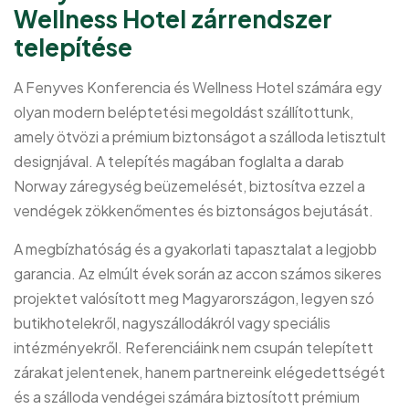
Wellness Hotel zárrendszer
telepítése
A Fenyves Konferencia és Wellness Hotel számára egy
olyan modern beléptetési megoldást szállítottunk,
amely ötvözi a prémium biztonságot a szálloda letisztult
designjával. A telepítés magában foglalta a darab
Norway záregység beüzemelését, biztosítva ezzel a
vendégek zökkenőmentes és biztonságos bejutását.
A megbízhatóság és a gyakorlati tapasztalat a legjobb
garancia. Az elmúlt évek során az accon számos sikeres
projektet valósított meg Magyarországon, legyen szó
butikhotelekről, nagyszállodákról vagy speciális
intézményekről. Referenciáink nem csupán telepített
zárakat jelentenek, hanem partnereink elégedettségét
és a szálloda vendégei számára biztosított prémium