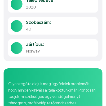
Telepítés éve:
2020
Szobaszám:
40
Zártípus:
Norway
Olyan régóta oldjuk meg ügyfeleink problémáit,
hogy minden kihívással találkoztunk már. Pontosan
tudjuk, mi szükséges egy vendégélményt
támogató, profi beléptetőrendszerhez.