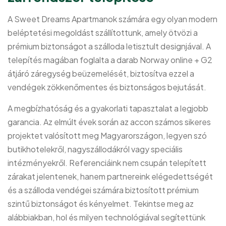
A Sweet Dreams Apartmanok számára egy olyan modern
beléptetési megoldást szállítottunk, amely ötvözi a
prémium biztonságot a szálloda letisztult designjával. A
telepítés magában foglalta a darab Norway online + G2
átjáró záregység beüzemelését, biztosítva ezzel a
vendégek zökkenőmentes és biztonságos bejutását.
A megbízhatóság és a gyakorlati tapasztalat a legjobb
garancia. Az elmúlt évek során az accon számos sikeres
projektet valósított meg Magyarországon, legyen szó
butikhotelekről, nagyszállodákról vagy speciális
intézményekről. Referenciáink nem csupán telepített
zárakat jelentenek, hanem partnereink elégedettségét
és a szálloda vendégei számára biztosított prémium
szintű biztonságot és kényelmet. Tekintse meg az
alábbiakban, hol és milyen technológiával segítettünk