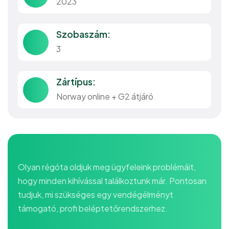
2023
Szobaszám:
3
Zártípus:
Norway online + G2 átjáró
Olyan régóta oldjuk meg ügyfeleink problémáit,
hogy minden kihívással találkoztunk már. Pontosan
tudjuk, mi szükséges egy vendégélményt
támogató, profi beléptetőrendszerhez.