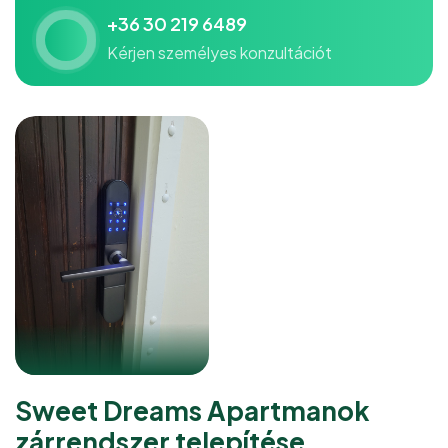
+36 30 219 6489
Kérjen személyes konzultációt
Sweet Dreams Apartmanok
zárrendszer telepítése